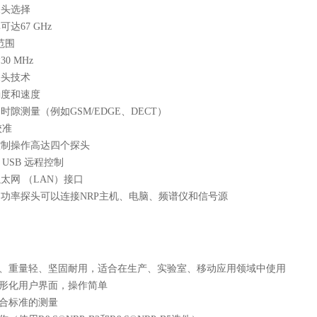
探头选择
达67 GHz
范围
0 MHz
探头技术
确度和速度
隙测量（例如GSM/EDGE、DECT）
校准
控制操作高达四个探头
 USB 远程控制
太网 （LAN）接口
功率探头可以连接NRP主机、电脑、频谱仪和信号源
、重量轻、
坚固
耐用
，适合
在生产、实验室、移动应用领域中
使用
形化用户界面，
操作
简单
合
标准
的测量