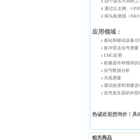
ú
四个
探头可同时工
ú
通过
以
太
网、
GP
ú
探头检测
源（
R&S
应用
领域：
s
基站和移动设备功
s
脉冲雷达信号测量
s
EMC应用
s
射频器件和模块的
s
信号数据分析
s
天线测量
s
测试校准和测量设
s
信号发生器的外部
热诚欢迎
您询价！
具
相关商品