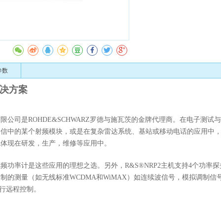
收藏
参数
决
方案
有限公司
是R
OHDE
&S
CHWARZ
罗德
与施瓦茨的金牌代理商
。在电子测试与
通信中的某个射频模块，或是在复杂雷达系统、基站或移动电话的应用中
也体现在研发，生产，维修等应用中。
2射频功率计是这些应用的理想之选。另外，R&S®NRP2主机支持4个功率探头R
制的测量（如无线标准WCDMA和WiMAX）如连续波信号，模拟调制信号
USB进行远程控制。