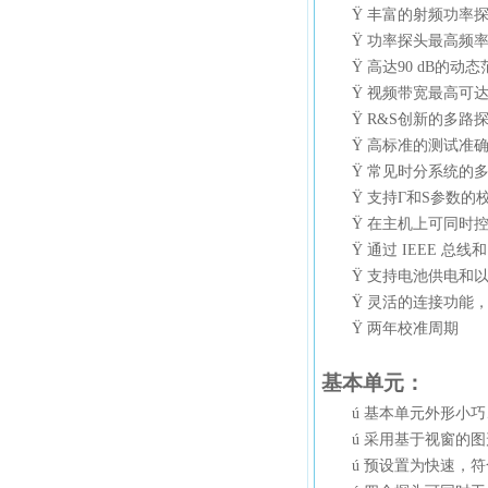
Ÿ
丰富的射频功率
Ÿ
功率探头最高频率可
Ÿ
高达90 dB的动态
Ÿ
视频带宽最高可达3
Ÿ
R&S创新的多路
Ÿ
高标准的测试准
Ÿ
常见时分系统的多时
Ÿ
支持Γ和S参数的
Ÿ
在主机上可同时
Ÿ
通过 IEEE 总线和
Ÿ
支持电池供电和以
Ÿ
灵活的连接功能，
Ÿ
两年校准周期
基本
单元：
ú
基本
单元外形小巧
ú
采用
基于视窗的图
ú
预设置
为快速，符