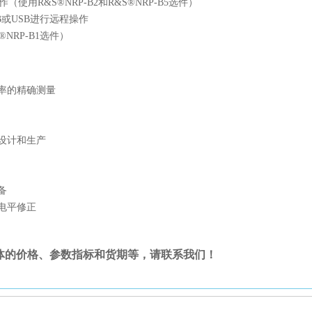
作（使用
R&S®
NRP-B2
和R&S®NRP
-B5
选件
）
IB或USB进行
远程操作
®NRP
-B1
选件
）
率的精确测量
设计和生产
备
电平修正
体的
价格、参数指标
和
货期等，请联系我们
！