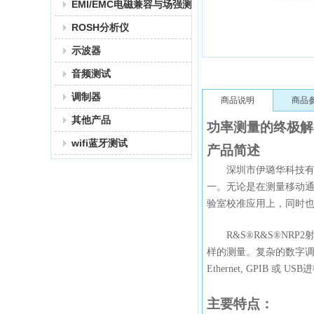
EMI/EMC电磁兼容与场强测试
ROSH分析仪
示波器
音频测试
调制器
商品说明
商品
其他产品
功率测量
的终极解
wifi蓝牙测试
产品
简述
深圳市伊璐华
科技
一。无论是在测量移动
验室校准应用上，同时
R&S®R&S®NRP
样的测量。复杂的数字调
Ethernet, GPIB 或 
主要
特点：