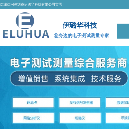
欢迎访问深圳市伊璐华科技有限公司官网！
伊璐华科技
您身边的电子测试测量专家