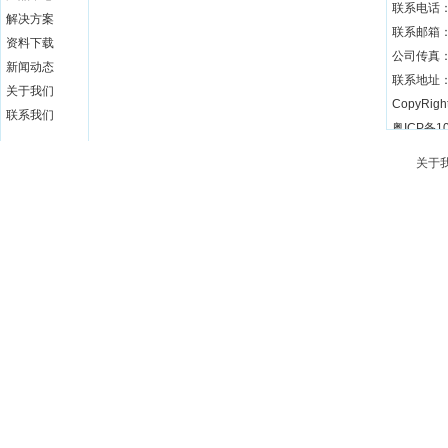
联系电话：0
解决方案
联系邮箱：e
资料下载
公司传真：0
新闻动态
联系地址：
关于我们
联系我们
粤ICP备10
关于